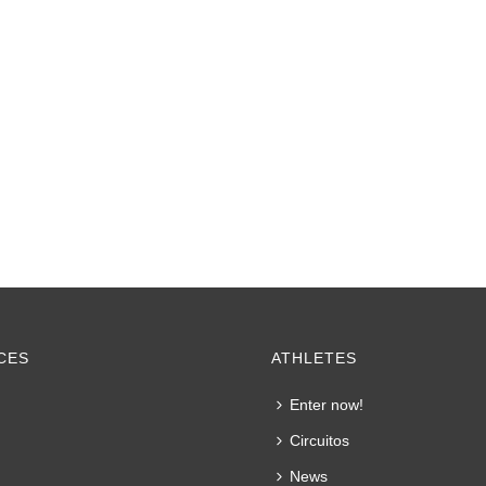
CES
ATHLETES
Enter now!
Circuitos
News