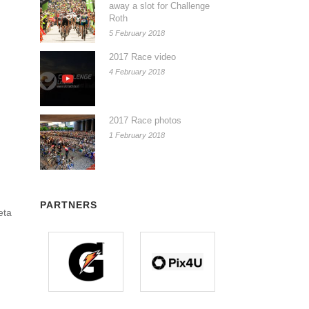
away a slot for Challenge
Roth
5 February 2018
2017 Race video
4 February 2018
2017 Race photos
1 February 2018
PARTNERS
eta